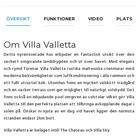
ÖVERSIKT
FUNKTIONER
VIDEO
PLATS
Om Villa Valletta
Detta nyrenoverade hus erbjuder en fantastisk utsikt över den
vackert omgivande landsbygden och ut över havet. Med elegans
och rymd förenar Villa Valletta rustika maltesiska stenmurar med
moderna bekvämligheter som luftkonditionering i alla rummen och
ett fullt utrustat kök. Utomhus finns en mycket välskött trädgård
och en vacker terrass som ger möjlighet till naturligt solskydd. Det
finns också en inbjudande pool omgiven av solstolar vilket gör Villa
Valletta till den perfekta platsen att tillbringa avkopplande dagar i
solen på. Önskar ni njuta av en dag vid havet ligger den närmsta
stranden endast 2km bort.
Villa Valletta är beläget intill The Chateau och Villa Sky.