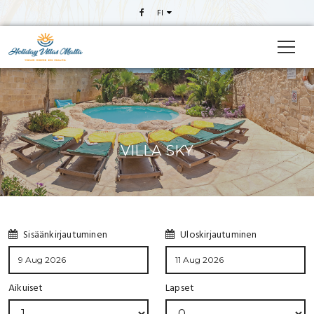
FI
VILLA SKY
Sisäänkirjautuminen
Uloskirjautuminen
Aikuiset
Lapset