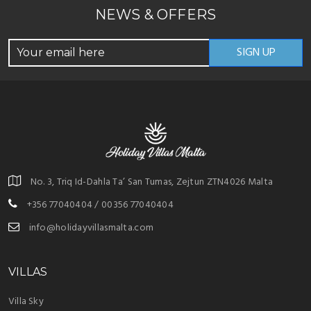
NEWS & OFFERS
No. 3, Triq Id-Dahla Ta’ San Tumas, Zejtun ZTN4026 Malta
+356 77040404 / 00356 77040404
info@holidayvillasmalta.com
VILLAS
Villa Sky