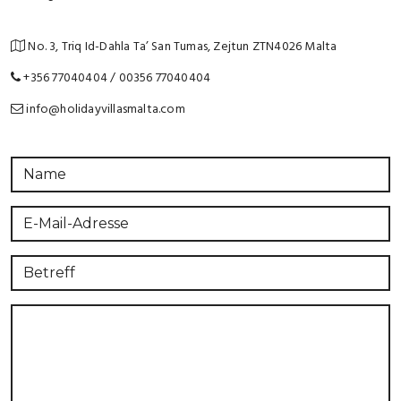
No. 3, Triq Id-Dahla Ta’ San Tumas, Zejtun ZTN4026 Malta
+356 77040404 / 00356 77040404
info@holidayvillasmalta.com