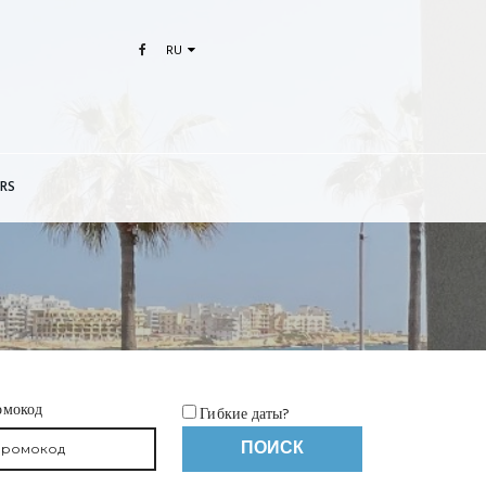
RU
RS
омокод
Гибкие даты?
ПОИСК