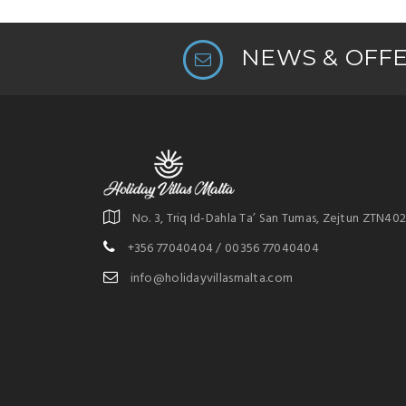
NEWS & OFF
No. 3, Triq Id-Dahla Ta’ San Tumas, Zejtun ZTN40
+356 77040404 / 00356 77040404
info@holidayvillasmalta.com