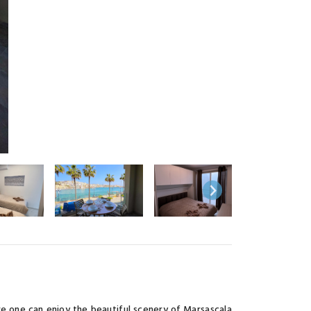
ere one can enjoy the beautiful scenery of Marsascala