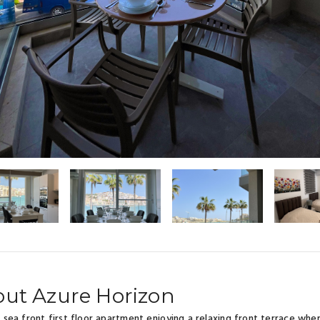
ut Azure Horizon
 a sea front first floor apartment enjoying a relaxing front terrace wh