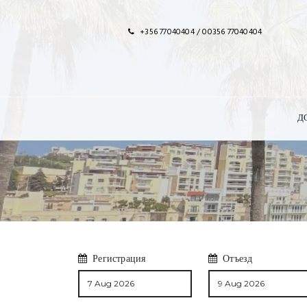
+356 77040404 / 00356 77040404
Д
Регистрация
Отъезд