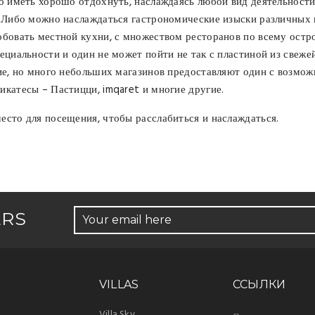
о иметь хорошо отдохнуть, наслаждаясь любой вид деятельности
 Либо можно наслаждаться гастрономические изыски различных к
обовать местной кухни, с множеством ресторанов по всему остр
ециальности и один не может пойти не так с пластиной из свеж
ние, но много небольших магазинов предоставляют один с возмо
катесы – Пастицци, imqaret и многие другие.
есто для посещения, чтобы расслабиться и наслаждаться.
ERS
VILLAS
ССЫЛКИ
Villa Sky