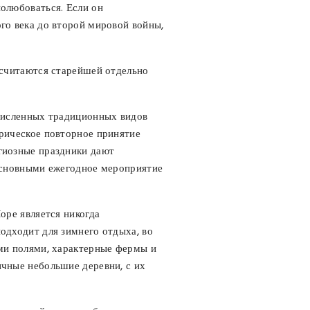
полюбоваться. Если он
ого века до второй мировой войны,
и считаются старейшей отдельно
очисленных традиционных видов
орическое повторное принятие
игиозные праздники дают
 основными ежегодное мероприятие
оре является никогда
одходит для зимнего отдыха, во
ими полями, характерные фермы и
ичные небольшие деревни, с их