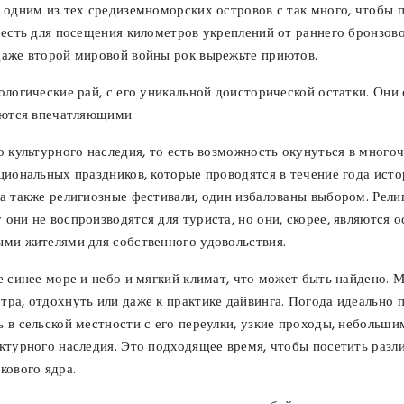
 одним из тех средиземноморских островов с так много, чтобы 
 есть для посещения километров укреплений от раннего бронзов
даже второй мировой войны рок вырежьте приютов.
ологические рай, с его уникальной доисторической остатки. Он
ляются впечатляющими.
о культурного наследия, то есть возможность окунуться в мног
циональных праздников, которые проводятся в течение года ист
 а также религиозные фестивали, один избалованы выбором. Рел
они не воспроизводятся для туриста, но они, скорее, являются
ыми жителями для собственного удовольствия.
е синее море и небо и мягкий климат, что может быть найдено. М
ра, отдохнуть или даже к практике дайвинга. Погода идеально п
 в сельской местности с его переулки, узкие проходы, небольш
ктурного наследия. Это подходящее время, чтобы посетить разл
кового ядра.